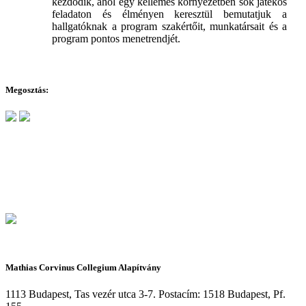
kezdődik, ahol egy kellemes környezetben sok játékos
feladaton és élményen keresztül bemutatjuk a
hallgatóknak a program szakértőit, munkatársait és a
program pontos menetrendjét.
Megosztás:
Mathias Corvinus Collegium Alapítvány
1113 Budapest, Tas vezér utca 3-7. Postacím: 1518 Budapest, Pf.