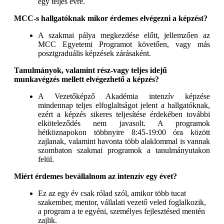
egy teljes évre.
MCC-s hallgatóknak mikor érdemes elvégezni a képzést?
A szakmai pálya megkezdése előtt, jellemzően az
MCC Egyetemi Programot követően, vagy más
posztgraduális képzések zárásaként.
Tanulmányok, valamint rész-vagy teljes idejű
munkavégzés mellett elvégezhető a képzés?
A Vezetőképző Akadémia intenzív képzése
mindennap teljes elfoglaltságot jelent a hallgatóknak,
ezért a képzés sikeres teljesítése érdekében további
elköteleződés nem javasolt. A programok
hétköznapokon többnyire 8:45-19:00 óra között
zajlanak, valamint havonta több alaklommal is vannak
szombaton szakmai programok a tanulmányutakon
felül.
Miért érdemes bevállalnom az intenzív egy évet?
Ez az egy év csak rólad szól, amikor több tucat
szakember, mentor, vállalati vezető veled foglalkozik,
a program a te egyéni, személyes fejlesztésed mentén
zajlik.