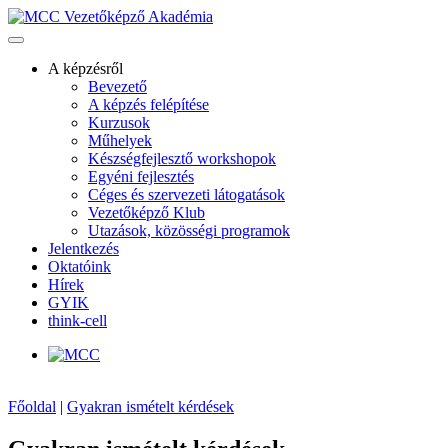
A képzésről
Bevezető
A képzés felépítése
Kurzusok
Műhelyek
Készségfejlesztő workshopok
Egyéni fejlesztés
Céges és szervezeti látogatások
Vezetőképző Klub
Utazások, közösségi programok
Jelentkezés
Oktatóink
Hírek
GYIK
think-cell
Főoldal
|
Gyakran ismételt kérdések