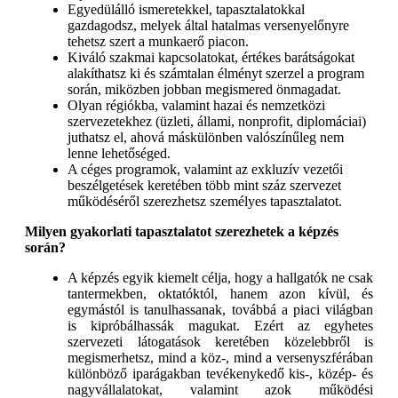
Egyedülálló ismeretekkel, tapasztalatokkal
gazdagodsz, melyek által hatalmas versenyelőnyre
tehetsz szert a munkaerő piacon.
Kiváló szakmai kapcsolatokat, értékes barátságokat
alakíthatsz ki és számtalan élményt szerzel a program
során, miközben jobban megismered önmagadat.
Olyan régiókba, valamint hazai és nemzetközi
szervezetekhez (üzleti, állami, nonprofit, diplomáciai)
juthatsz el, ahová máskülönben valószínűleg nem
lenne lehetőséged.
A céges programok, valamint az exkluzív vezetői
beszélgetések keretében több mint száz szervezet
működéséről szerezhetsz személyes tapasztalatot.
Milyen gyakorlati tapasztalatot szerezhetek a képzés
során?
A képzés egyik kiemelt célja, hogy a hallgatók ne csak
tantermekben, oktatóktól, hanem azon kívül, és
egymástól is tanulhassanak, továbbá a piaci világban
is kipróbálhassák magukat. Ezért az egyhetes
szervezeti látogatások keretében közelebbről is
megismerhetsz, mind a köz-, mind a versenyszférában
különböző iparágakban tevékenykedő kis-, közép- és
nagyvállalatokat, valamint azok működési