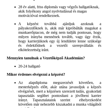
28 év alatti, friss diplomás vagy végzős hallgatóknak,
akik folyékony angol nyelvtudással és magas
motivációval rendelkeznek.
A képzést továbbá ajánljuk azoknak a
pályakezdőknek is, akik már kipróbálták magukat a
munkaerőpiacon, de még nem tudják pontosan, hogy
milyen irányba mennének tovább, vagy úgy érzik,
hogy karrierjüknek egy új lendületre lenne szüksége
és érdeklődnek a vezetői szerepvállalás és
elkötelezettség iránt.
Mennyien tanulnak a Vezetőképző Akadémián?
20-24 hallgató
Mikor érdemes elvégezni a képzést?
Az alapdiploma megszerzését követően, a
mesterképzés előtt, akár utána javasoljuk a képzés
elvégzését, mert a képzésen szerezett tudás, gyakorlati
tapasztalás segíthet pontosítani a jövőbeni karrier
irányt. Tapasztalataink szerint elhelyezkedést
követően már nehezebb kiszakadni a munka világából