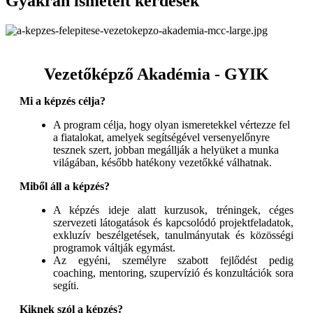
Gyakran ismételt kérdések
Vezetőképző Akadémia - GYIK
Mi a képzés célja?
A program célja, hogy olyan ismeretekkel vértezze fel
a fiatalokat, amelyek segítségével versenyelőnyre
tesznek szert, jobban megállják a helyüket a munka
világában, később hatékony vezetőkké válhatnak.
Miből áll a képzés?
A képzés ideje alatt kurzusok, tréningek, céges
szervezeti látogatások és kapcsolódó projektfeladatok,
exkluzív beszélgetések, tanulmányutak és közösségi
programok váltják egymást.
Az egyéni, személyre szabott fejlődést pedig
coaching, mentoring, szupervízió és konzultációk sora
segíti.
Kiknek szól a képzés?