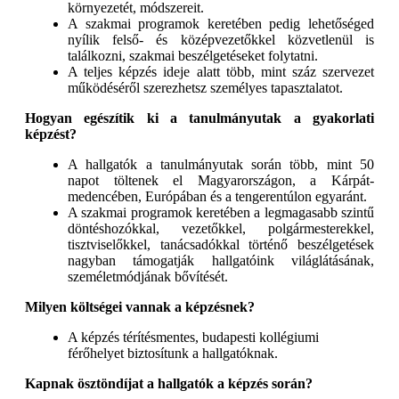
környezetét, módszereit.
A szakmai programok keretében pedig lehetőséged
nyílik felső- és középvezetőkkel közvetlenül is
találkozni, szakmai beszélgetéseket folytatni.
A teljes képzés ideje alatt több, mint száz szervezet
működéséről szerezhetsz személyes tapasztalatot.
Hogyan egészítik ki a tanulmányutak a gyakorlati
képzést?
A hallgatók a tanulmányutak során több, mint 50
napot töltenek el Magyarországon, a Kárpát-
medencében, Európában és a tengerentúlon egyaránt.
A szakmai programok keretében a legmagasabb szintű
döntéshozókkal, vezetőkkel, polgármesterekkel,
tisztviselőkkel, tanácsadókkal történő beszélgetések
nagyban támogatják hallgatóink világlátásának,
személetmódjának bővítését.
Milyen költségei vannak a képzésnek?
A képzés térítésmentes, budapesti kollégiumi
férőhelyet biztosítunk a hallgatóknak.
Kapnak ösztöndíjat a hallgatók a képzés során?